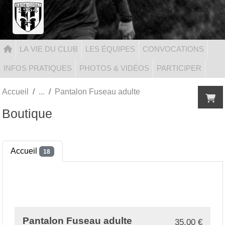
Panneau de gestion des cookies
LA VIE DU CLUB
LES ÉQUIPES
CONVOCATIONS
INFOS PRATIQUES
PHOTOS & VIDÉOS
PARTICIPER
Accueil
Pantalon Fuseau adulte
Boutique
Accueil
18
Pantalon Fuseau adulte
35.00
€