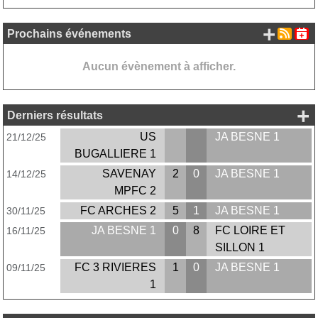
+ d'
Prochains événements
Aucun évènement à afficher.
+ 
Derniers résultats
US
JA BESNE 1
21/12/25
BUGALLIERE 1
SAVENAY
2
0
JA BESNE 1
14/12/25
MPFC 2
FC ARCHES 2
5
1
JA BESNE 1
30/11/25
JA BESNE 1
0
8
FC LOIRE ET
16/11/25
SILLON 1
FC 3 RIVIERES
1
0
JA BESNE 1
09/11/25
1