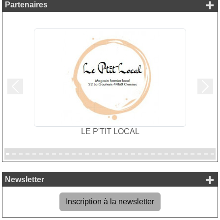
+
Partenaires
Précedent
Suiv
LE P'TIT LOCAL
+
Newsletter
Inscription à la newsletter