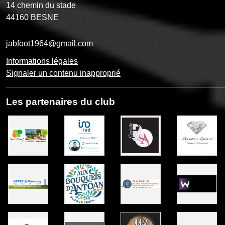
14 chemin du stade
44160
BESNE
jabfoot1964@gmail.com
Informations légales
Signaler un contenu inapproprié
Les partenaires du club