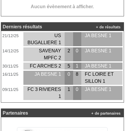
Aucun évènement à afficher.
Derniers résultats
+ de résultats
US
JA BESNE 1
21/12/25
BUGALLIERE 1
SAVENAY
2
0
JA BESNE 1
14/12/25
MPFC 2
FC ARCHES 2
5
1
JA BESNE 1
30/11/25
JA BESNE 1
0
8
FC LOIRE ET
16/11/25
SILLON 1
FC 3 RIVIERES
1
0
JA BESNE 1
09/11/25
1
Partenaires
+ de partenaires