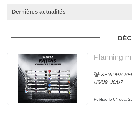
Dernières actualités
DÉC
Planning m
SENIORS
SE
U8/U9
U6/U7
Publiée le
04 déc. 2