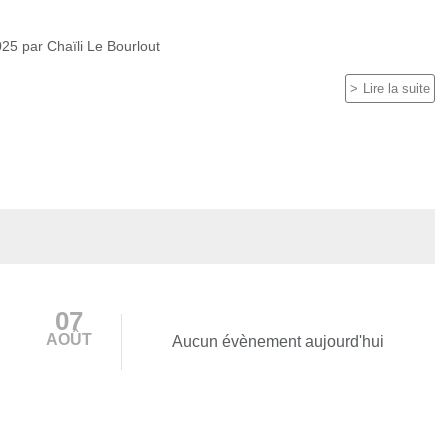
025
par
Chaïli Le Bourlout
Lire la suite
07
AOÛT
Aucun évènement aujourd'hui