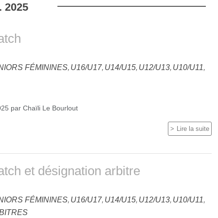
.
2025
atch
NIORS FÉMININES
U16/U17
U14/U15
U12/U13
U10/U11
025
par
Chaïli Le Bourlout
Lire la suite
tch et désignation arbitre
NIORS FÉMININES
U16/U17
U14/U15
U12/U13
U10/U11
BITRES