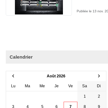
Publiée le
13 nov. 2
Calendrier
Août 2026
Lu
Ma
Me
Je
Ve
Sa
Di
1
2
3
4
5
6
7
8
9