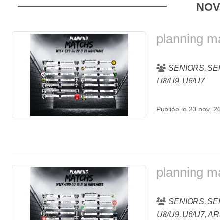
NOV
planning m
SENIORS
SE
U8/U9
U6/U7
Publiée le
20 nov. 2
planning ma
SENIORS
SE
U8/U9
U6/U7
AR