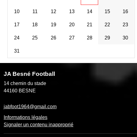
10
11
12
13
14
15
16
17
18
19
20
21
22
23
24
25
26
27
28
29
30
31
JA Besné Football
14 chemin du stade
44160
BESNE
jabfoot1964@gmail.com
Informations légales
Signaler un contenu inapproprié