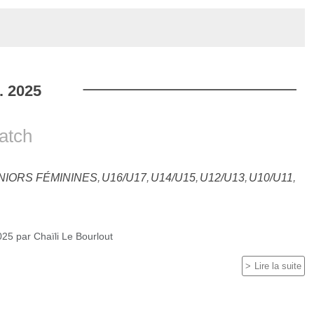
.
2025
atch
NIORS FÉMININES
U16/U17
U14/U15
U12/U13
U10/U11
025
par
Chaïli Le Bourlout
Lire la suite