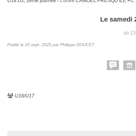
U18 D2, 2ème journée
/ Contre
CAMOËL PRESQU'ILE FC 
Le
samedi
de 15
Publié le
20 sept. 2025
par Philippe DOUCET
U16/U17