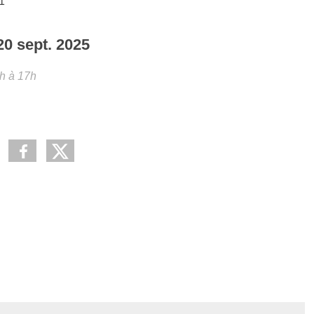
1
20
sept.
2025
h à 17h