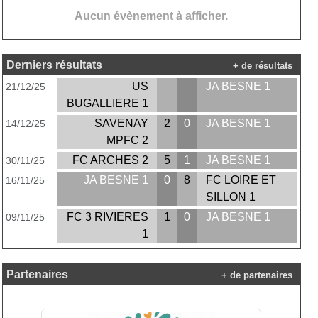
Aucun évènement à afficher.
Derniers résultats
+ de résultats
US
JA BESNE 1
21/12/25
BUGALLIERE 1
SAVENAY
2
0
JA BESNE 1
14/12/25
MPFC 2
FC ARCHES 2
5
1
JA BESNE 1
30/11/25
JA BESNE 1
0
8
FC LOIRE ET
16/11/25
SILLON 1
FC 3 RIVIERES
1
0
JA BESNE 1
09/11/25
1
Partenaires
+ de partenaires