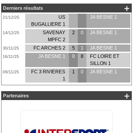
+ 
Derniers résultats
US
JA BESNE 1
21/12/25
BUGALLIERE 1
SAVENAY
2
0
JA BESNE 1
14/12/25
MPFC 2
FC ARCHES 2
5
1
JA BESNE 1
30/11/25
JA BESNE 1
0
8
FC LOIRE ET
16/11/25
SILLON 1
FC 3 RIVIERES
1
0
JA BESNE 1
09/11/25
1
+
Partenaires