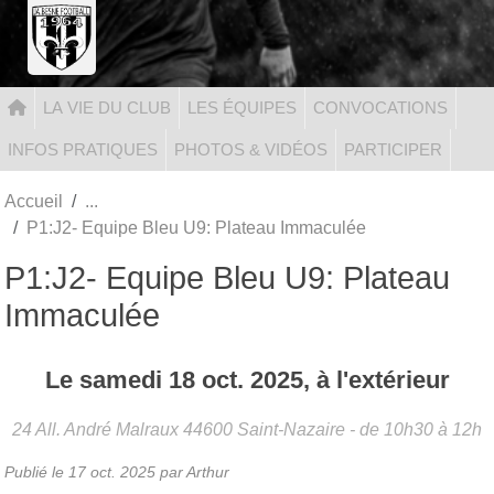
Panneau de gestion des cookies
LA VIE DU CLUB
LES ÉQUIPES
CONVOCATIONS
INFOS PRATIQUES
PHOTOS & VIDÉOS
PARTICIPER
Accueil
P1:J2- Equipe Bleu U9: Plateau Immaculée
P1:J2- Equipe Bleu U9: Plateau
Immaculée
Le
samedi
18
oct.
2025
, à l'extérieur
24 All. André Malraux
44600
Saint-Nazaire
- de 10h30 à 12h
Publié le
17 oct. 2025
par Arthur