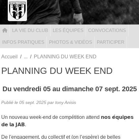
Panneau de gestion des cookies
LA VIE DU CLUB
LES ÉQUIPES
CONVOCATIONS
INFOS PRATIQUES
PHOTOS & VIDÉOS
PARTICIPER
Accueil
PLANNING DU WEEK END
PLANNING DU WEEK END
Du
vendredi
05
au
dimanche
07
sept.
2025
Publié le
05 sept. 2025
par tony Anisis
Un nouveau week-end de compétition attend 𝗻𝗼𝘀 𝗲́𝗾𝘂𝗶𝗽𝗲𝘀
𝗱𝗲 𝗹𝗮 𝗝𝗔𝗕.
De l'engagement, du collectif et (on l’espère) de belles