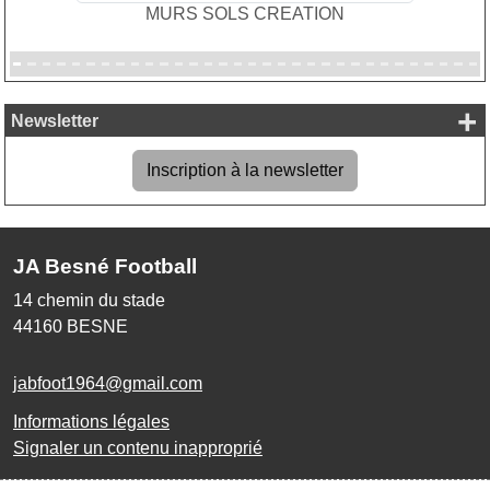
MURS SOLS CREATION
+
Newsletter
Inscription à la newsletter
JA Besné Football
14 chemin du stade
44160
BESNE
jabfoot1964@gmail.com
Informations légales
Signaler un contenu inapproprié