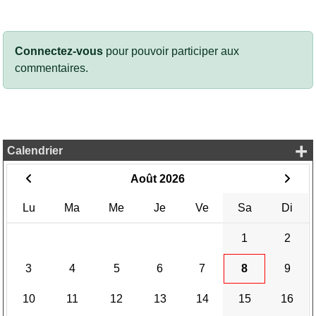
Connectez-vous
pour pouvoir participer aux
commentaires.
+
Calendrier
Août 2026
Lu
Ma
Me
Je
Ve
Sa
Di
1
2
3
4
5
6
7
8
9
10
11
12
13
14
15
16