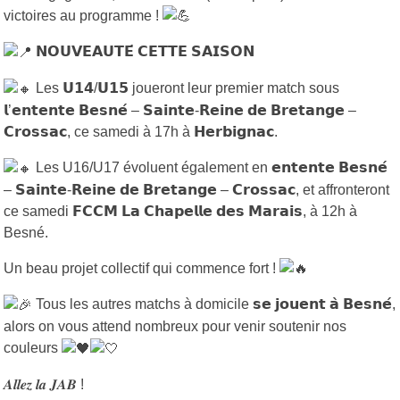
victoires au programme !
𝗡𝗢𝗨𝗩𝗘𝗔𝗨𝗧𝗘́ 𝗖𝗘𝗧𝗧𝗘 𝗦𝗔𝗜𝗦𝗢𝗡
Les 𝗨𝟭𝟰/𝗨𝟭𝟱 joueront leur premier match sous
𝗹’𝗲𝗻𝘁𝗲𝗻𝘁𝗲 𝗕𝗲𝘀𝗻𝗲́ – 𝗦𝗮𝗶𝗻𝘁𝗲-𝗥𝗲𝗶𝗻𝗲 𝗱𝗲 𝗕𝗿𝗲𝘁𝗮𝗻𝗴𝗲 –
𝗖𝗿𝗼𝘀𝘀𝗮𝗰, ce samedi à 17h à 𝗛𝗲𝗿𝗯𝗶𝗴𝗻𝗮𝗰.
Les U16/U17 évoluent également en 𝗲𝗻𝘁𝗲𝗻𝘁𝗲 𝗕𝗲𝘀𝗻𝗲́
– 𝗦𝗮𝗶𝗻𝘁𝗲-𝗥𝗲𝗶𝗻𝗲 𝗱𝗲 𝗕𝗿𝗲𝘁𝗮𝗻𝗴𝗲 – 𝗖𝗿𝗼𝘀𝘀𝗮𝗰, et affronteront
ce samedi 𝗙𝗖𝗖𝗠 𝗟𝗮 𝗖𝗵𝗮𝗽𝗲𝗹𝗹𝗲 𝗱𝗲𝘀 𝗠𝗮𝗿𝗮𝗶𝘀, à 12h à
Besné.
Un beau projet collectif qui commence fort !
Tous les autres matchs à domicile 𝘀𝗲 𝗷𝗼𝘂𝗲𝗻𝘁 𝗮̀ 𝗕𝗲𝘀𝗻𝗲́,
alors on vous attend nombreux pour venir soutenir nos
couleurs
𝑨𝒍𝒍𝒆𝒛 𝒍𝒂 𝑱𝑨𝑩 !