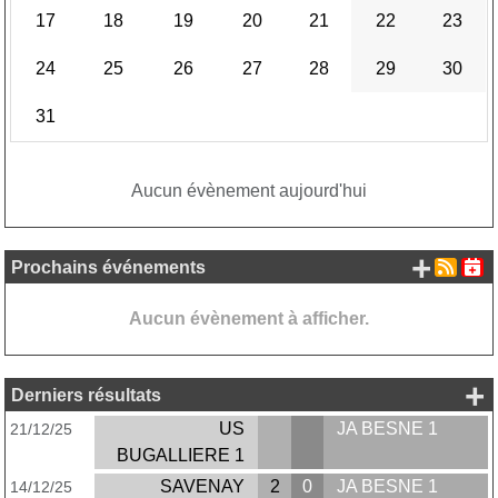
17
18
19
20
21
22
23
24
25
26
27
28
29
30
31
Aucun évènement aujourd'hui
+ d'
Prochains événements
Aucun évènement à afficher.
+ 
Derniers résultats
US
JA BESNE 1
21/12/25
BUGALLIERE 1
SAVENAY
2
0
JA BESNE 1
14/12/25